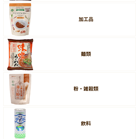
加工品
麺類
粉・雑穀類
飲料