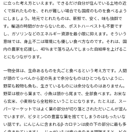
に立った考え方といえます。できるだけ自分が住んでいる土地の近
くで採れたものを、それが難しい場合でも国産のものを食べるよう
にしましょう。地元でとれたものは、新鮮で、安く、味も抜群で
す。輸送の時間がかからないため、ポストハーベストも不要です
し、ガソリンなどのエネルギー資源を最小限に抑えます。そういう
意味では、身土不二は環境にも優しい食べ方なのです。それは、国
内の農家を応援し、40％まで落ち込んでしまった自給率を上げるこ
とにもつながります。
一物全体は、生命あるものを丸ごと食べるという考え方です。人間
が頭のてっぺんから足の先まで余分なものはひとつもないように、
野菜も穀物も魚も、生きているものには余分なものはありません。
野菜は根から葉まで、小魚は頭から尾まで、全部食べます。お米な
ら玄米、小麦粉なら全粒粉ということになります。たとえば、スー
パーマーケットではよく葉の部分が切り落とされただいこんが並ん
でいますが、ビタミンCの豊富な葉を捨ててしまうのはもったいな
い話です。にんじんに含まれるβ-カロテンは皮の下の部分に最も多