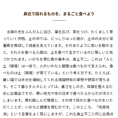
身近で採れるものを、まるごと食べよう
太陽の光をふんだんに浴び、葉を広げ、実をつけ、たくましく育
っていく作物。土の中では、どっしりはった根が、土中の水分と栄
養素を吸収して成長を支えています。そのありように思いを馳せる
と、それらを食べる人間は、土を食べて生きているのに等しいと気
づかされます。いのちを育む食の基本は、身土不二。これは「人と
土（環境）は一体で、人のいのちと健康は食べもので支えられ、食
べものは土（環境）が育てている」という考え方です。たとえば、
暑い国では水分を補給してくれる南国特有の果物や野菜が育ちま
す。そこで暮らす人々にとっては、暑さをしのぎ、体調を整えるた
めに必需品ですが、寒い地方や冬の日本で食べたらからだが冷えて
しまいます。慣れ親しんだ環境と、その地で採れた食べものをいた
だくことが、いのちと健康を育むのです。このところ、「地産地
消」という言葉をよく耳にしますが、これも身土不二と同じ出発点