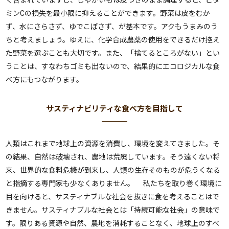
く含まれていますし、じゃがいもは皮つきのまま調理すると、ビタ
ミンCの損失を最小限に抑えることができます。野菜は皮をむか
ず、水にさらさず、ゆでこぼさず、が基本です。アクもうまみのう
ちと考えましょう。ゆえに、化学合成農薬の使用をできるだけ控え
た野菜を選ぶことも大切です。また、「捨てるところがない」とい
うことは、すなわちゴミも出ないので、結果的にエコロジカルな食
べ方にもつながります。
サスティナビリティな食べ方を目指して
人類はこれまで地球上の資源を消費し、環境を変えてきました。そ
の結果、自然は破壊され、農地は荒廃しています。そう遠くない将
来、世界的な食料危機が到来し、人類の生存そのものが危うくなる
と指摘する専門家も少なくありません。 私たちを取り巻く環境に
目を向けると、サスティナブルな社会を抜きに食を考えることはで
きません。サスティナブルな社会とは「持続可能な社会」の意味で
す。限りある資源や自然、農地を消耗することなく、地球上のすべ