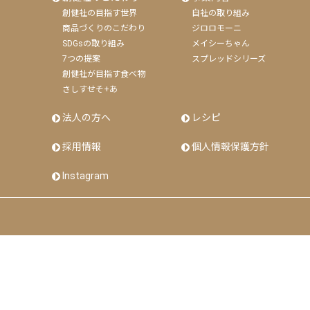
創健社の目指す世界
自社の取り組み
商品づくりのこだわり
ジロロモーニ
SDGsの取り組み
メイシーちゃん
7つの提案
スプレッドシリーズ
創健社が目指す食べ物
さしすせそ+あ
法人の方へ
レシピ
採用情報
個人情報保護方針
Instagram