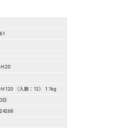
61
×H:20
0×H:120 （入数：12） 1.1kg
0日
24268