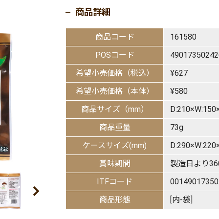
商品詳細
商品コード
161580
POSコード
49017350242
希望小売価格（税込）
¥627
希望小売価格（本体）
¥580
商品サイズ（mm）
D:210×W:150
商品重量
73g
ケースサイズ(mm)
D:290×W:22
賞味期間
製造日より36
ITFコード
00149017350
商品形態
[内-袋]