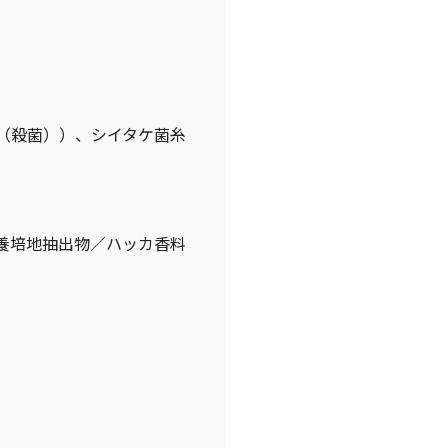
（殺菌））、シイタケ菌糸
養培地抽出物／ハッカ香料