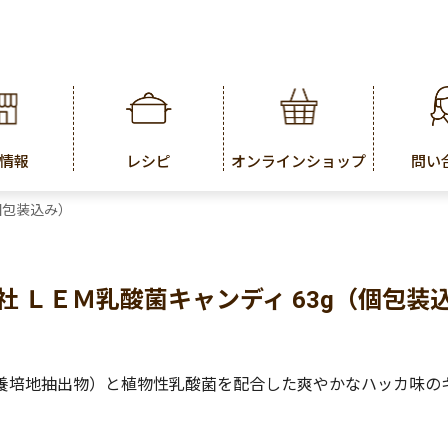
情報
レシピ
オンラインショップ
問い
個包装込み）
社 ＬＥＭ乳酸菌キャンディ 63g（個包装
養培地抽出物）と植物性乳酸菌を配合した爽やかなハッカ味の