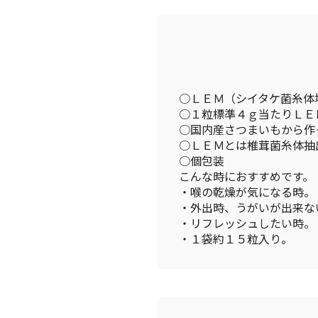
○ＬＥＭ（シイタケ菌糸体
○１粒標準４ｇ当たりＬＥ
○国内産さつまいもから作
○ＬＥＭとは椎茸菌糸体抽
○個包装
こんな時におすすめです。
・喉の乾燥が気になる時。
・外出時、うがいが出来な
・リフレッシュしたい時。
・１袋約１５粒入り。