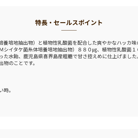
特長・セールスポイント
培養培地抽出物）と植物性乳酸菌を配合した爽やかなハッカ味
Ｍシイタケ菌糸体培養培地抽出物）８８０㎍、植物性乳酸菌１
った水飴、鹿児島県喜界島産粗糖で甘さ控えめに仕上げました
出物のことです。
い時。