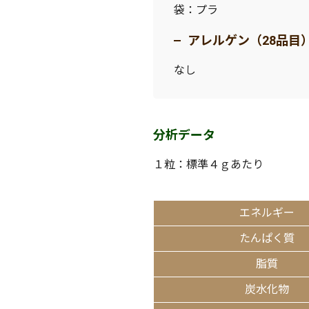
袋：プラ
アレルゲン（28品目
なし
分析データ
１粒：標準４ｇあたり
エネルギー
たんぱく質
脂質
炭水化物