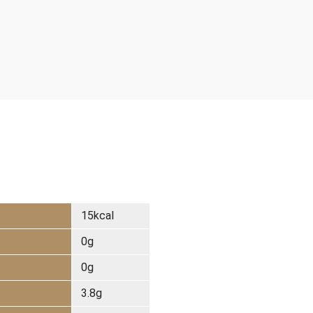
）
15kcal
0g
0g
3.8g