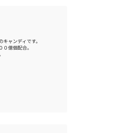
のキャンディです。
００億個配合。
。