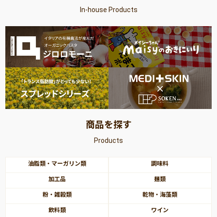
In-house Products
商品を探す
Products
油脂類・マーガリン類
調味料
加工品
麺類
粉・雑穀類
乾物・海藻類
飲料類
ワイン