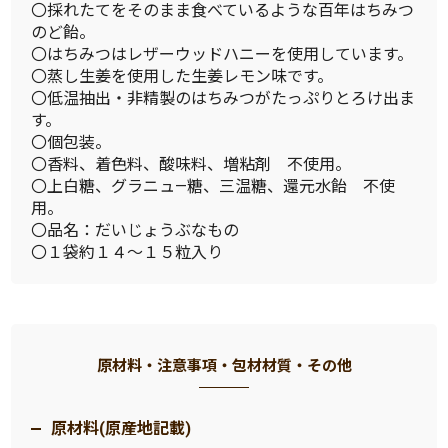
〇採れたてをそのまま食べているような百年はちみつ
のど飴。
〇はちみつはレザーウッドハニーを使用しています。
〇蒸し生姜を使用した生姜レモン味です。
〇低温抽出・非精製のはちみつがたっぷりとろけ出ま
す。
〇個包装。
〇香料、着色料、酸味料、増粘剤 不使用。
〇上白糖、グラニュ―糖、三温糖、還元水飴 不使
用。
〇品名：だいじょうぶなもの
〇１袋約１４〜１５粒入り
原材料・注意事項・包材材質・その他
原材料(原産地記載)