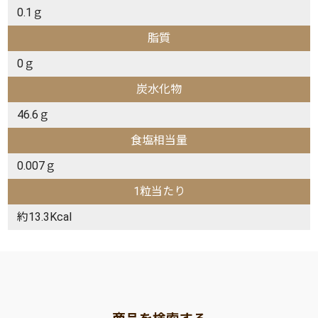
0.1ｇ
脂質
0ｇ
炭水化物
46.6ｇ
食塩相当量
0.007ｇ
1粒当たり
約13.3Kcal