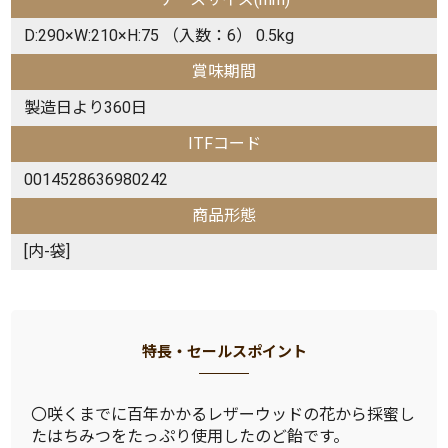
D:290×W:210×H:75 （入数：6） 0.5kg
賞味期間
製造日より360日
ITFコード
0014528636980242
商品形態
[内-袋]
特長・セールスポイント
〇咲くまでに百年かかるレザーウッドの花から採蜜し
たはちみつをたっぷり使用したのど飴です。